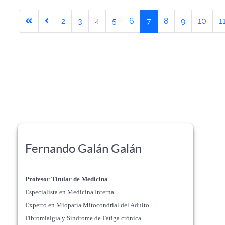
2
3
4
5
6
7
8
9
10
1
Fernando Galán Galán
Profesor Titular de Medicina
Especialista en Medicina Interna
Experto en Miopatía Mitocondrial del Adulto
Fibromialgía y Síndrome de Fatiga crónica