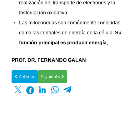
realización del transporte de electrones y la
fosforilación oxidativa.
Las mitocondrias son comúnmente conocidas
como las centrales de energía de la célula.
Su
función principal es producir energía,
PROF. DR. FERNANDO GALAN
Artículo anterior: PRODUCCIÓN EN LA MITOCONDRIA DE LA
Artículo siguiente: PREGUNTAS Y RESPUEST
Anterior
Siguiente