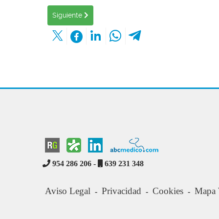
Artículo siguiente: RESULTADOS E INTERPRETA
Siguiente
954 286 206 -
639 231 348
Aviso Legal
Privacidad
Cookies
Mapa
-
-
-