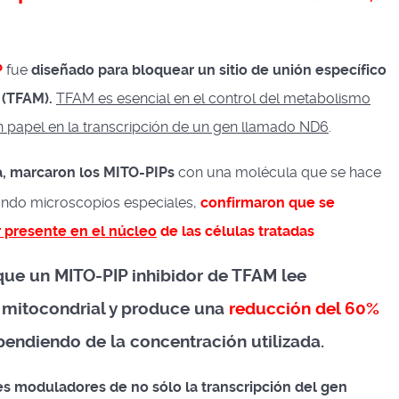
P
fue
diseñado para bloquear un sitio de unión específico
 (TFAM).
TFAM es esencial en el control del metabolismo
un papel en la transcripción de un gen llamado ND6
.
, marcaron los MITO-PIPs
con una molécula que se hace
izando microscopios especiales,
confirmaron que se
r presente en el núcleo
de las células tratadas
que un MITO-PIP inhibidor de TFAM lee
 mitocondrial y produce una
reducción del 60%
pendiendo de la concentración utilizada.
 moduladores de no sólo la transcripción del gen