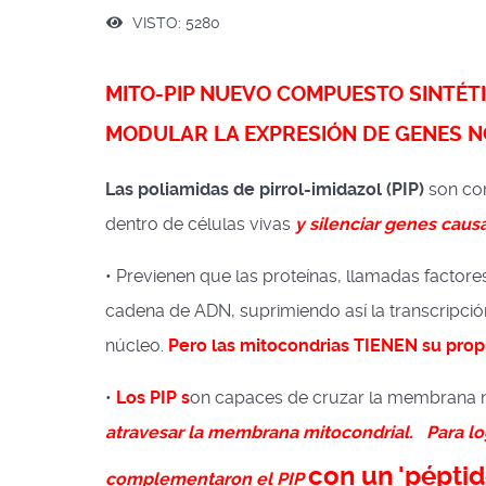
VISTO: 5280
MITO-PIP NUEVO COMPUESTO SINTÉTI
MODULAR LA EXPRESIÓN DE GENES 
Las poliamidas de pirrol-imidazol (PIP)
son co
dentro de células vivas
y silenciar genes cau
• Previenen que las proteínas, llamadas factores
cadena de ADN, suprimiendo así la transcripci
núcleo.
Pero las mitocondrias TIENEN su prop
•
Los PIP s
on capaces de cruzar la membrana n
atravesar la membrana mitocondrial.
Para l
con un 'péptid
complementaron el PIP