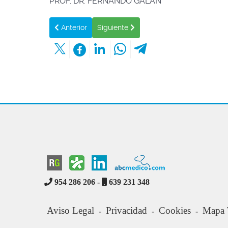
PROF. DR. FERNANDO GALAN
Artículo anterior: ANESTESIA Y CIRUGIA EN PA
Artículo siguiente: ¿CÓMO DE FRE
Anterior
Siguiente
954 286 206 -
639 231 348
Aviso Legal
Privacidad
Cookies
Mapa
-
-
-