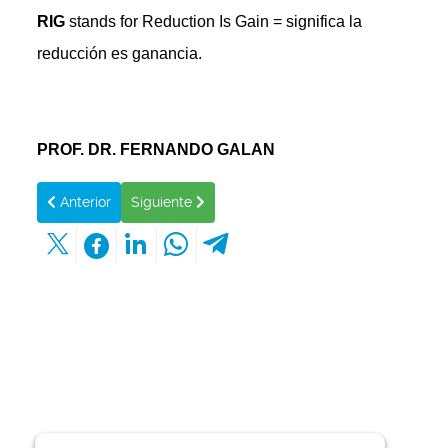
RIG
stands for Reduction Is Gain = significa la
reducción es ganancia.
PROF. DR. FERNANDO GALAN
Artículo anterior: MITOCONDRIA: LA ÚLTIMA ETAPA DE LA
Artículo siguiente: PRODUCCIÓN EN LA MITOC
Anterior
Siguiente