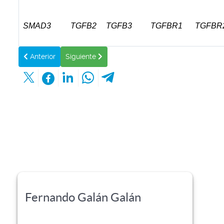
SMAD3
TGFB2
TGFB3
TGFBR1
TGFBR
Artículo anterior: POR LO MENOS, EL 80% DE LAS MUJE
Artículo siguiente: DISTINGUIENDO ENTRE LO
Anterior
Siguiente
Fernando Galán Galán