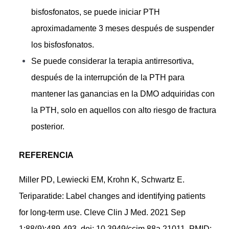
bisfosfonatos, se puede iniciar PTH
aproximadamente 3 meses después de suspender
los bisfosfonatos.
Se puede considerar la terapia antirresortiva,
después de la interrupción de la PTH para
mantener las ganancias en la DMO adquiridas con
la PTH, solo en aquellos con alto riesgo de fractura
posterior.
R
EFERENCIA
Miller PD, Lewiecki EM, Krohn K, Schwartz E.
Teriparatide: Label changes and identifying patients
for long-term use. Cleve Clin J Med. 2021 Sep
1;88(9):489-493. doi: 10.3949/ccjm.88a.21011. PMID: