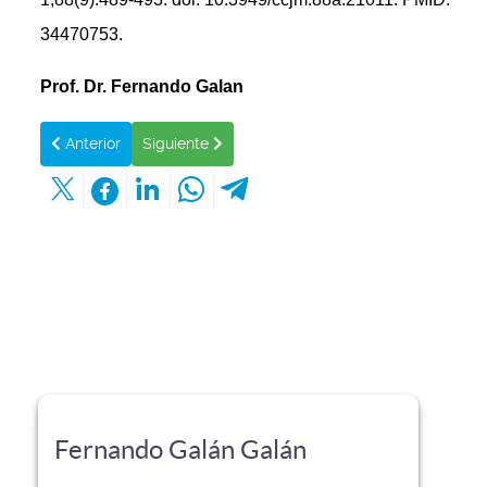
34470753.
Prof. Dr. Fernando Galan
Artículo anterior: INFECCIONES URINARIAS RECURRENTES
Artículo siguiente: NUEVO MEDICAMENTO EFI
Anterior
Siguiente
Fernando Galán Galán