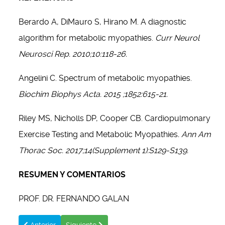
Berardo A, DiMauro S, Hirano M. A diagnostic
algorithm for metabolic myopathies.
Curr Neurol
Neurosci Rep. 2010;10:118-26.
Angelini C. Spectrum of metabolic myopathies.
Biochim Biophys Acta. 2015 ;1852:615-21.
Riley MS, Nicholls DP, Cooper CB. Cardiopulmonary
Exercise Testing and Metabolic Myopathies
. Ann Am
Thorac Soc. 2017;14(Supplement 1):S129-S139.
RESUMEN Y COMENTARIOS
PROF. DR. FERNANDO GALAN
Artículo anterior: ¿CUÁLES SON LOS SÍNTOMAS DE LA M
Artículo siguiente: MIOPATÍAS MANIFESTADAS