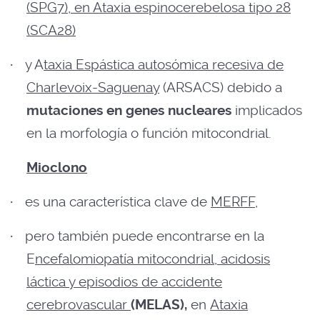
(SPG7), en Ataxia espinocerebelosa tipo 28
(SCA28)
·
y A
taxia Espástica autosómica recesiva de
Charlevoix-Saguenay
(ARSACS) debido a
mutaciones en genes nucleares
implicados
en la morfología o función mitocondrial.
Mioclono
·
es una característica clave de
MERFF,
·
pero también puede encontrarse en la
E
ncefalomiopatía mitocondrial, acidosis
láctica y episodios de accidente
cerebrovascular
(MELAS),
en
Ataxia