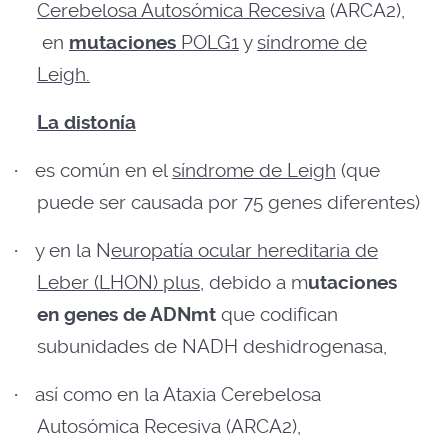
Cerebelosa Autosómica Recesiva
(ARCA2),
en
mutaciones
POLG1
y
síndrome de
Leigh.
La distonía
·
es común en el
síndrome de Leigh
(que
puede ser causada por 75 genes diferentes)
·
y en la N
europatía ocular hereditaria de
Leber (LHON) plus
, debido a m
utaciones
en genes de ADNmt
que codifican
subunidades de NADH deshidrogenasa,
·
así como en la Ataxia Cerebelosa
Autosómica Recesiva (ARCA2),