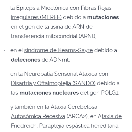
·
la E
pilepsia Mioclónica con Fibras Rojas
irregulares (MERFF)
debido a
mutaciones
en el gen de la lisina de ARN de
transferencia mitocondrial (ARNt),
·
en el
síndrome de Kearns-Sayre
debido a
deleciones
de ADNmt,
·
en la N
europatía Sensorial Atáxica con
Disartria y Oftalmoplejía (SANDO)
debido a
las
mutaciones nucleares
del gen POLG1,
·
y también en la
Ataxia Cerebelosa
Autosómica Recesiva
(ARCA2), en A
taxia de
Friedreich, Paraplejía espástica hereditaria