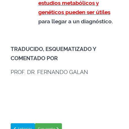
estudios metabólicos y
genéticos pueden ser útiles
para llegar a un diagnóstico.
TRADUCIDO, ESQUEMATIZADO Y
COMENTADO POR
PROF. DR. FERNANDO GALAN
Artículo anterior: ERRORES COMUNES EN LA INTERPRE
Artículo siguiente: GUÍA PARA VALORACIÓN D