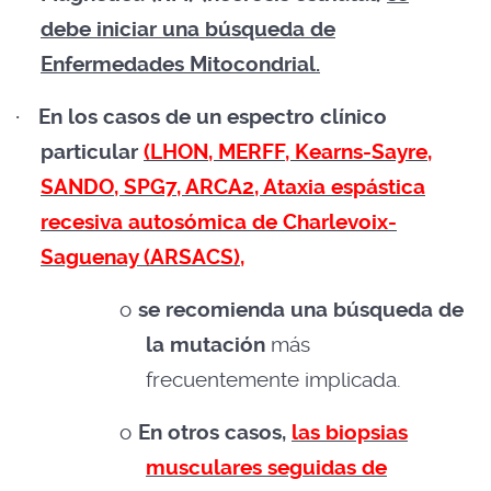
debe iniciar una búsqueda de
Enfermedades Mitocondrial.
·
En los casos de un espectro clínico
particular
(LHON, MERFF, Kearns-Sayre,
SANDO, SPG7, ARCA2, Ataxia espástica
recesiva autosómica de Charlevoix-
Saguenay (ARSACS),
o
se recomienda una búsqueda de
la mutación
más
frecuentemente implicada.
o
En otros casos,
las biopsias
musculares seguidas de