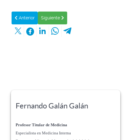
Artículo anterior: ENFERMEDADES MITOCONDRIALES SUFRID
Artículo siguiente: SECUENCIACIÓN COMPL
Anterior
Siguiente
Fernando Galán Galán
Profesor Titular de Medicina
Especialista en Medicina Interna