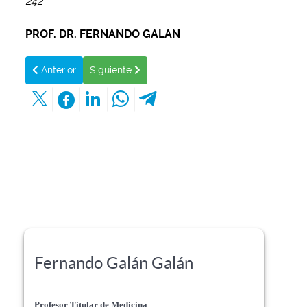
242
PROF. DR. FERNANDO GALAN
Artículo anterior: TERAPIA ENFERMEDAD MITOCONDRIAL
Artículo siguiente: AYUDA PARA ENTENDER 
Anterior
Siguiente
Fernando Galán Galán
Profesor Titular de Medicina