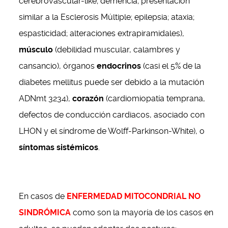
cerebrovascular-like; demencia; presentación
similar a la Esclerosis Múltiple; epilepsia; ataxia;
espasticidad; alteraciones extrapiramidales),
músculo
(debilidad muscular, calambres y
cansancio), órganos
endocrinos
(casi el 5% de la
diabetes mellitus puede ser debido a la mutación
ADNmt 3234),
corazón
(cardiomiopatía temprana,
defectos de conducción cardiacos, asociado con
LHON y el síndrome de Wolff-Parkinson-White), o
síntomas sistémicos
.
En casos de
ENFERMEDAD MITOCONDRIAL NO
SINDRÓMICA
como son la mayoría de los casos en