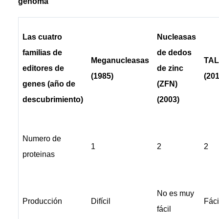
genoma
Las cuatro
Nucleasas
familias de
de dedos
Meganucleasas
TA
editores de
de zinc
(1985)
(201
genes (año de
(ZFN)
descubrimiento)
(2003)
Numero de
1
2
2
proteinas
No es muy
Producción
Difícil
Fáci
fácil