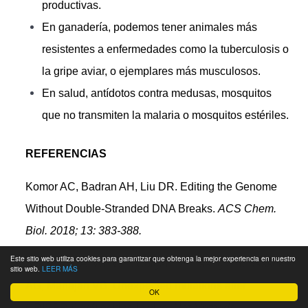
productivas.
En ganadería, podemos tener animales más
resistentes a enfermedades como la tuberculosis o
la gripe aviar, o ejemplares más musculosos.
En salud, antídotos contra medusas, mosquitos
que no transmiten la malaria o mosquitos estériles.
REFERENCIAS
Komor AC, Badran AH, Liu DR. Editing the Genome
Without Double-Stranded DNA Breaks.
ACS Chem.
Biol. 2018; 13: 383-388.
Este sitio web utiliza cookies para garantizar que obtenga la mejor experiencia en nuestro
Schaefer KA, Wu WH, Colgan DF, Tsang SH, Bassuk
sitio web.
LEER MÁS
AG, Mahajan VB. Unexpected mutations after
OK
CRISPR-Cas9 editing in vivo.
Nat Methods.