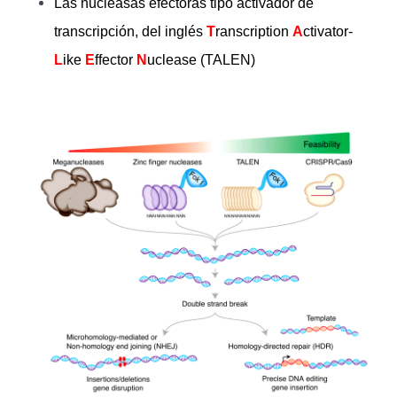
Las nucleasas efectoras tipo activador de
transcripción, del inglés
T
ranscription
A
ctivator-
L
ike
E
ffector
N
uclease (TALEN)