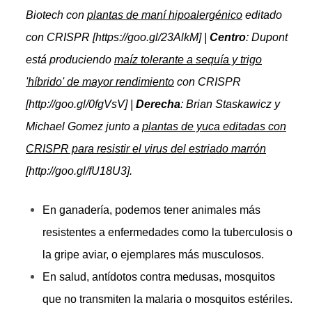
Biotech con
plantas de maní hipoalergénico
editado
con CRISPR [https://goo.gl/23AlkM] |
Centro
: Dupont
está produciendo
maíz tolerante a sequía y trigo
'híbrido' de mayor rendimiento
con CRISPR
[http://goo.gl/0fgVsV] |
Derecha
: Brian Staskawicz y
Michael Gomez junto a
plantas de yuca editadas con
CRISPR para resistir el virus del estriado marrón
[http://goo.gl/fU18U3].
En ganadería, podemos tener animales más
resistentes a enfermedades como la tuberculosis o
la gripe aviar, o ejemplares más musculosos.
En salud, antídotos contra medusas, mosquitos
que no transmiten la malaria o mosquitos estériles.