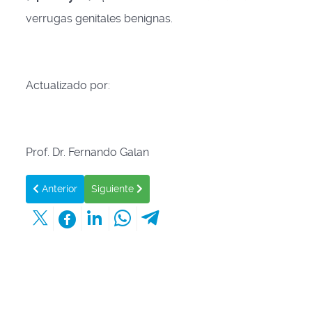
verrugas genitales benignas.
Actualizado por:
Prof. Dr. Fernando Galan
Artículo anterior: Los artículos de esta web más visitados.
Artículo siguiente: Enhorabuena a todos los que 
Anterior
Siguiente