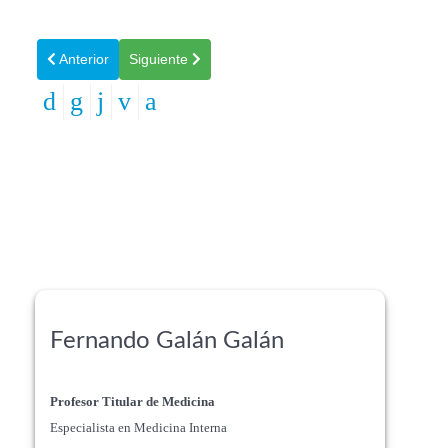
Artículo anterior: EL PRIMER ENSAYO CLÍNICO EN HUMA
Artículo siguiente: DATOS MUNDIALES DE LA GRI
Anterior
Siguiente
Fernando Galán Galán
Profesor Titular de Medicina
Especialista en Medicina Interna