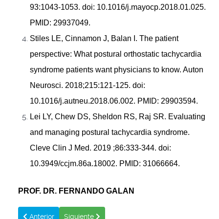
93:1043-1053. doi: 10.1016/j.mayocp.2018.01.025.
PMID: 29937049.
Stiles LE, Cinnamon J, Balan I. The patient
perspective: What postural orthostatic tachycardia
syndrome patients want physicians to know. Auton
Neurosci. 2018;215:121-125. doi:
10.1016/j.autneu.2018.06.002. PMID: 29903594.
Lei LY, Chew DS, Sheldon RS, Raj SR. Evaluating
and managing postural tachycardia syndrome.
Cleve Clin J Med. 2019 ;86:333-344. doi:
10.3949/ccjm.86a.18002. PMID: 31066664.
PROF. DR. FERNANDO GALAN
Artículo anterior: MULTIPLES CAUSAS DEL CRECIMIENTO EX
Artículo siguiente: ANEXOS al artículo: A
Anterior
Siguiente