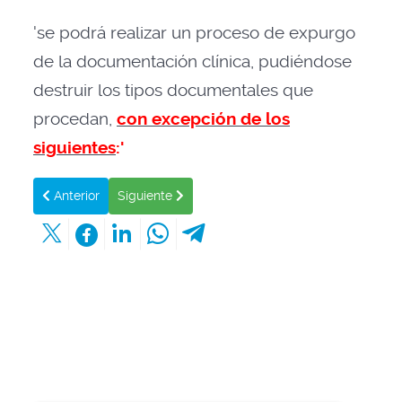
'se podrá realizar un proceso de expurgo
de la documentación clínica, pudiéndose
destruir los tipos documentales que
procedan,
con excepción de los
siguientes
:'
Artículo anterior: Derecho de acceso del paciente a su docume
Artículo siguiente: ¿Se aplica la misma normativ
Anterior
Siguiente