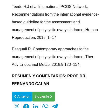
Teede H.J et al International PCOS Network.
Recommendations from the international evidence-
based guideline for the assessment and
management of polycystic ovary síndrome. Human
Reproduction, 2018 1–17
Pasquali R. Contemporary approaches to the
management of polycystic ovary síndrome. Ther
Adv Endocrinol Metab. 2018;9:123–134.
RESUMEN Y COMENTARIOS: PROF. DR.
FERNANDO GALAN
Artículo anterior: LOS MEJORES HOSPITALES DE LOS ES
Artículo siguiente: ACERCA DE LA CRECIEN
Anterior
Siguiente