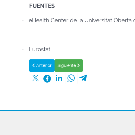
FUENTES
·
eHealth Center de la Universitat Oberta
·
Eurostat
Artículo anterior: HISTORIA NATURAL DE LAS E
Artículo siguiente: TRATAMIENTO 
Anterior
Siguiente