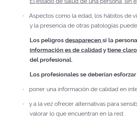
El estado de salud de una persona, sin
·
Aspectos como la edad, los hábitos de vida
y la presencia de otras patologías pued
Los peligros
desaparecen
si la person
información es de calidad
y
tiene cla
del profesional.
L
os profesionales se deberían esforza
·
poner una información de calidad en int
·
y a la vez ofrecer alternativas para sensib
valorar lo que encuentran en la red.