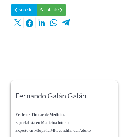
Artículo anterior: PROFILAXIS PREVIA A LA EXPOSICIÓN A
Artículo siguiente: ENHORABUENA A TODOS L
Anterior
Siguiente
Fernando Galán Galán
Profesor Titular de Medicina
Especialista en Medicina Interna
Experto en Miopatía Mitocondrial del Adulto